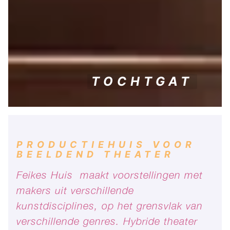
IT REALLY HURTS
DE MENS HET
ELKE ROTS WORDT
OM DE HOEK
PLEASE DON'T
WHEN YOUR HEAD
DUURDE MAAR
OOIT EEN
ER RENT EEN
WOONT EEN
BORN FOR
MAKE LOVE TO ME
HITS THE
HEEL EVEN
KIEZELSTEEN
BERG VOORBIJ
STRUIK
NOTHING
I'M EXHAUSTED
CONCRETE
TOCHTGAT
FOR YOU
PRODUCTIEHUIS VOOR
BEELDEND THEATER
Feikes Huis maakt voorstellingen met
makers uit verschillende
kunstdisciplines, op het grensvlak van
verschillende genres. Hybride theater