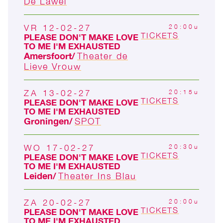
De Lawei
VR 12-02-27
20:00u
TICKETS
PLEASE DON'T MAKE LOVE
TO ME I'M EXHAUSTED
Amersfoort
Theater de
Lieve Vrouw
ZA 13-02-27
20:15u
TICKETS
PLEASE DON'T MAKE LOVE
TO ME I'M EXHAUSTED
Groningen
SPOT
WO 17-02-27
20:30u
TICKETS
PLEASE DON'T MAKE LOVE
TO ME I'M EXHAUSTED
Leiden
Theater Ins Blau
ZA 20-02-27
20:00u
TICKETS
PLEASE DON'T MAKE LOVE
TO ME I'M EXHAUSTED