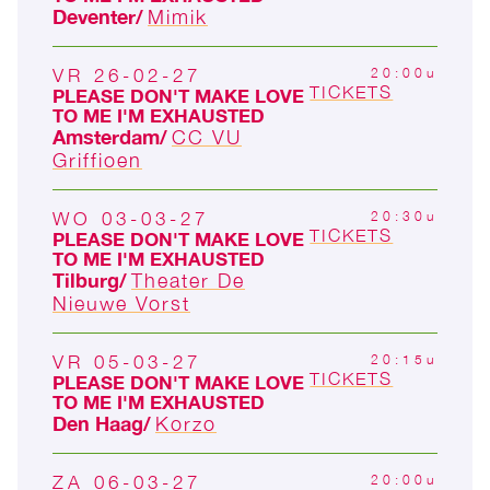
Deventer
Mimik
VR 26-02-27
20:00u
TICKETS
PLEASE DON'T MAKE LOVE
TO ME I'M EXHAUSTED
Amsterdam
CC VU
Griffioen
WO 03-03-27
20:30u
TICKETS
PLEASE DON'T MAKE LOVE
TO ME I'M EXHAUSTED
Tilburg
Theater De
Nieuwe Vorst
VR 05-03-27
20:15u
TICKETS
PLEASE DON'T MAKE LOVE
TO ME I'M EXHAUSTED
Den Haag
Korzo
ZA 06-03-27
20:00u